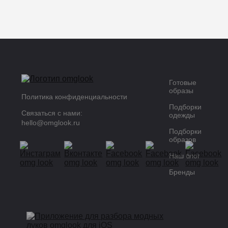
Готовые
образы
Политика конфиденциальности
Подборки
Связаться с нами:
одежды
hello@omglook.ru
Подборки
образов
Наш блог
Бренды