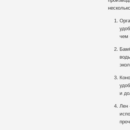
производ
нескольк
Орга
удоб
чем 
Бамб
воды
экол
Коно
удоб
и до
Лен 
испо
проч