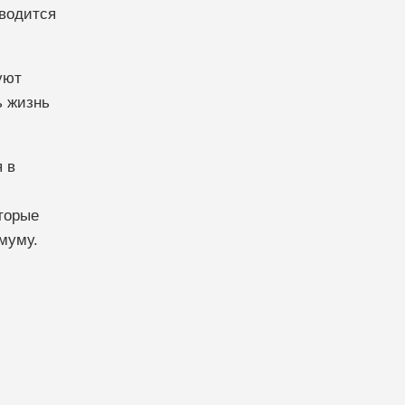
зводится
уют
ь жизнь
 в
торые
муму.