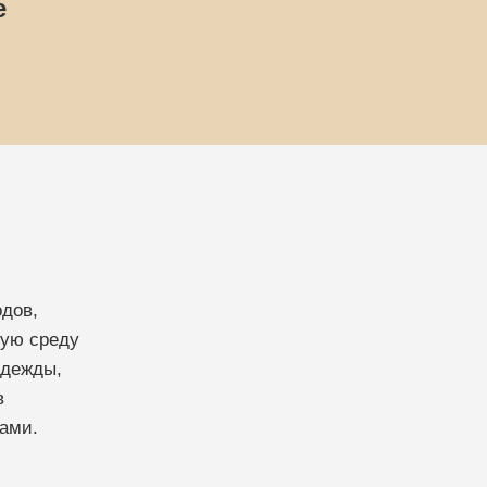
е
дов,
щую среду
одежды,
в
тами.