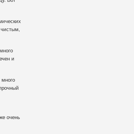
у. Вот
мических
 чистым,
 много
ечен и
 много
 прочный
же очень