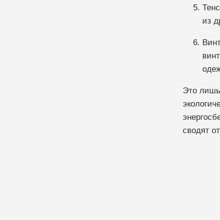
Тенс
из д
Винт
винт
одеж
Это лишь
экологич
энергосб
сводят о