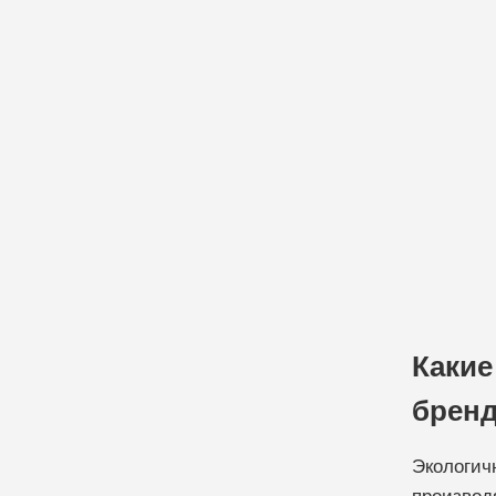
Какие
брен
Экологич