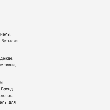
риалы,
е бутылки
одежде,
е ткани,
им
 Бренд
хлопок,
иалы для