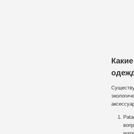
Какие
одеж
Существу
экологич
аксессуар
Pata
вопр
мате