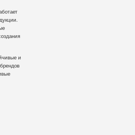
аботает
дукции.
ые
создания
йчивые и
 брендов
ивые