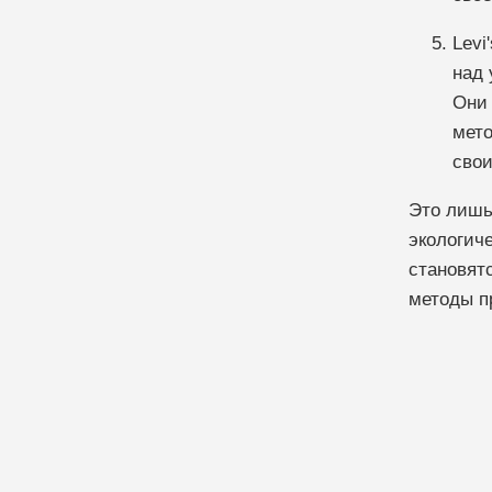
Levi
над 
Они 
мето
свои
Это лишь
экологич
становят
методы пр