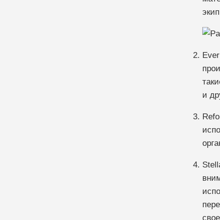
экип
Ever
прои
таки
и др
Refo
испо
орга
Stel
вним
испо
пере
свое