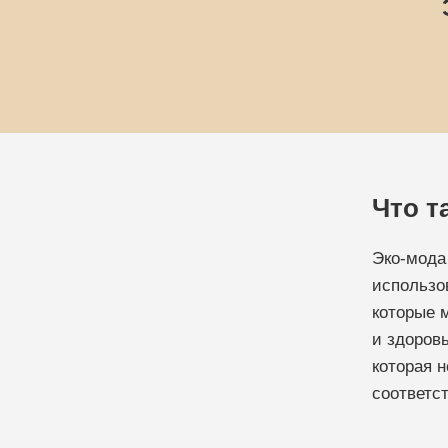
Что т
Эко-мода 
использо
которые 
и здоров
которая н
соответс