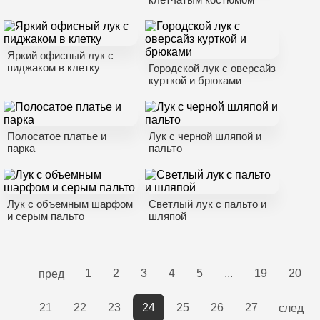
Яркий офисный лук с
пиджаком в клетку
Городской лук с оверсайз
курткой и брюками
Полосатое платье и
Лук с черной шляпой и
парка
пальто
Лук с объемным шарфом
Светлый лук с пальто и
и серым пальто
шляпой
1
2
3
4
5
...
19
20
пред
21
22
23
24
25
26
27
след