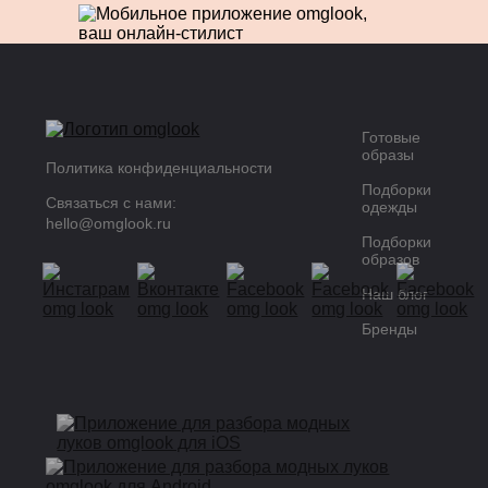
Готовые
образы
Политика конфиденциальности
Подборки
Связаться с нами:
одежды
hello@omglook.ru
Подборки
образов
Наш блог
Бренды