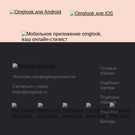
Готовые
образы
Политика конфиденциальности
Подборки
Связаться с нами:
одежды
hello@omglook.ru
Подборки
образов
Наш блог
Бренды