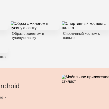
Образ с жилетом в
Спортивный костюм с
гусиную лапку
пальто
шка
ndroid
ие и