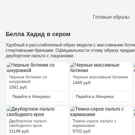
Готовые образы
Белла Хадид в сером
Удобный и расслабленный образ модели с массивными боти
спортивными брюками. Официальности этому образу придае
двубортное пальто с лацканами.
Черные ботинки со
Черные массивные ботинки
шнуровкой
1449
руб
1561
руб
Перейти в
Aliexpress
Перейти в
Aliexpress
Двубортное пальто
Темно-серое пальто с
свободного кроя
карманами
11148
руб
9702
руб